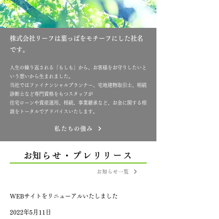
株式会社リーフは葉っぱをモチーフにした社名
です。
人生の繰り返される「もしも」から、お客様をお守りしたいと
いう想いから生まれました。
当社ではファイナンシャルプランナー、宅地建物取引士、相続
診断士など専門資格をもつスタッフが
住宅ローンや資産運用、相続、事業継承など、お金に関する相
談をトータルでアドバイスいたします。
私たちの強み
​お知らせ・プレリリース
お知らせ一覧
WEBサイトをリニューアルいたしました
2022年5月11日