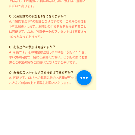
ではなく、FP相談にご興味のない方のご参加はご遠慮い
ただいております。
Q. 兄弟姉妹での参加も1枠になりますか？
​A. 1家族さま1枠の撮影となりますので、ご兄弟の参加も
1枠でお願いします。お時間の中でそれぞれ撮影すること
は可能です。なお、写真データのプレゼントは1家族さま
10枚となっております。
Q. お友達との参加は可能ですか？
A. 可能です。その場合は連続した2枠をご予約いただき、
早い方の時間で一緒にご来場ください。ご予約の際にお友
達とご参加の旨をご記載いただけますと幸いです。
Q. 自分のスマホやカメラで撮影は可能ですか？
​A. 可能です。SNSへの掲載は他のお客様が写っていない
ことをご確認の上で掲載をお願いいたします。
お客様の声