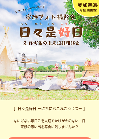
[ 日々是好日 －にちにちこれこうじつ－ ]
なにげない毎日こそ大切でかけがえのない一日
家族の思い出を写真に残しませんか？